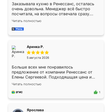
Заказывала кухню в Ренессанс, осталась
очень довольна. Менеджер всё быстро
посчитала, на вопросы отвечала сразу.
Замерщик приехал в субботу, подошёл к
Читать полностью
делу со всей ответственностью. Собрали
за день, ребята работали аккуратно, даже
пыли почти не было. Качество отличное,
ящики ходят плавно, ничего не скрипит.
Всё подошло как влитое.
Аринка Р.
5 августа 2026
Больше всех мне понравилось
предложение от компании Ренессанс от
Елены Сергеевой. Подходяшщая цена и
короткие сроки изготовления. Приехавший
Читать полностью
для замера сотрудник Владислав
предложил по моему эскизу самый
1
подходящий вариант шкафа. Немного его
видоизменил, получилось даже лучше, чем
я хотела.
Ярослава