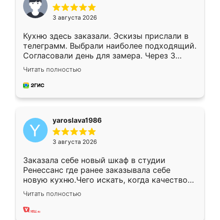
3 августа 2026
Кухню здесь заказали. Эскизы прислали в
телеграмм. Выбрали наиболее подходящий.
Согласовали день для замера. Через 3
недели кухня была уже готова. Остались
Читать полностью
довольны работой. Спасибо Ренессанс
мебель за качественную работу!
yaroslava1986
3 августа 2026
Заказала себе новый шкаф в студии
Ренессанс где ранее заказывала себе
новую кухню.Чего искать, когда качеством
вполне довольна. Служит кухня уже почти
Читать полностью
два года, нареканий нет.