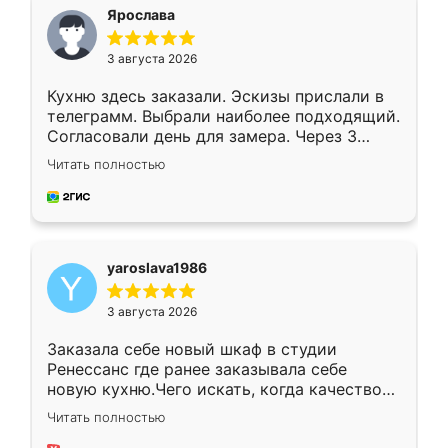
я хотела.
Ярослава
3 августа 2026
Кухню здесь заказали. Эскизы прислали в
телеграмм. Выбрали наиболее подходящий.
Согласовали день для замера. Через 3
недели кухня была уже готова. Остались
Читать полностью
довольны работой. Спасибо Ренессанс
мебель за качественную работу!
yaroslava1986
3 августа 2026
Заказала себе новый шкаф в студии
Ренессанс где ранее заказывала себе
новую кухню.Чего искать, когда качеством
вполне довольна. Служит кухня уже почти
Читать полностью
два года, нареканий нет.