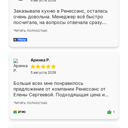
6 августа 2026
мебели буду заказывать только здесь.
Заказывала кухню в Ренессанс, осталась
очень довольна. Менеджер всё быстро
посчитала, на вопросы отвечала сразу.
Замерщик приехал в субботу, подошёл к
Читать полностью
делу со всей ответственностью. Собрали
за день, ребята работали аккуратно, даже
пыли почти не было. Качество отличное,
ящики ходят плавно, ничего не скрипит.
Всё подошло как влитое.
Аринка Р.
5 августа 2026
Больше всех мне понравилось
предложение от компании Ренессанс от
Елены Сергеевой. Подходяшщая цена и
короткие сроки изготовления. Приехавший
Читать полностью
для замера сотрудник Владислав
предложил по моему эскизу самый
1
подходящий вариант шкафа. Немного его
видоизменил, получилось даже лучше, чем