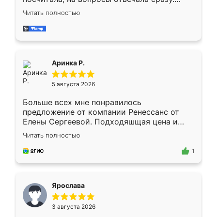
Замерщик приехал в субботу, подошёл к
Читать полностью
делу со всей ответственностью. Собрали
за день, ребята работали аккуратно, даже
пыли почти не было. Качество отличное,
ящики ходят плавно, ничего не скрипит.
Всё подошло как влитое.
Аринка Р.
5 августа 2026
Больше всех мне понравилось
предложение от компании Ренессанс от
Елены Сергеевой. Подходяшщая цена и
короткие сроки изготовления. Приехавший
Читать полностью
для замера сотрудник Владислав
предложил по моему эскизу самый
1
подходящий вариант шкафа. Немного его
видоизменил, получилось даже лучше, чем
я хотела.
Ярослава
3 августа 2026