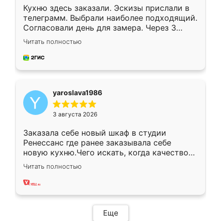
Кухню здесь заказали. Эскизы прислали в
телеграмм. Выбрали наиболее подходящий.
Согласовали день для замера. Через 3
недели кухня была уже готова. Остались
Читать полностью
довольны работой. Спасибо Ренессанс
мебель за качественную работу!
yaroslava1986
3 августа 2026
Заказала себе новый шкаф в студии
Ренессанс где ранее заказывала себе
новую кухню.Чего искать, когда качеством
вполне довольна. Служит кухня уже почти
Читать полностью
два года, нареканий нет.
Еще