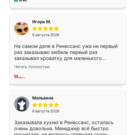
за день, ребята работали аккуратно, даже
пыли почти не было. Качество отличное,
ящики ходят плавно, ничего не скрипит.
Всё подошло как влитое.
Игорь М.
6 августа 2026
На самом деле в Ренессанс уже не первый
раз заказываю мебель первый раз
заказывал кроватку для маленького
ребёнка при его рождении ,во второй раз
Читать полностью
заказал шкаф-купе. По качеству очень
хорошее сборка достаточно быстрая,
также адекватные цены. До этого
сравнивал с разными конкурентами в этом
сегменте ,выбор у конкурентов куда
Мальвина
меньше, здесь же он более разнообразный.
Мне нравится ,если что-то потребуется из
6 августа 2026
мебели буду заказывать только здесь.
Заказывала кухню в Ренессанс, осталась
очень довольна. Менеджер всё быстро
посчитала, на вопросы отвечала сразу.