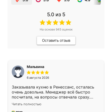
5.0
из 5
На основе
945
оценок
Оставить отзыв
Мальвина
6 августа 2026
Заказывала кухню в Ренессанс, осталась
очень довольна. Менеджер всё быстро
посчитала, на вопросы отвечала сразу.
Замерщик приехал в субботу, подошёл к
Читать полностью
делу со всей ответственностью. Собрали