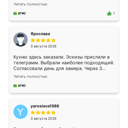
короткие сроки изготовления. Приехавший
Читать полностью
для замера сотрудник Владислав
предложил по моему эскизу самый
1
подходящий вариант шкафа. Немного его
видоизменил, получилось даже лучше, чем
я хотела.
Ярослава
3 августа 2026
Кухню здесь заказали. Эскизы прислали в
телеграмм. Выбрали наиболее подходящий.
Согласовали день для замера. Через 3
недели кухня была уже готова. Остались
Читать полностью
довольны работой. Спасибо Ренессанс
мебель за качественную работу!
yaroslava1986
3 августа 2026