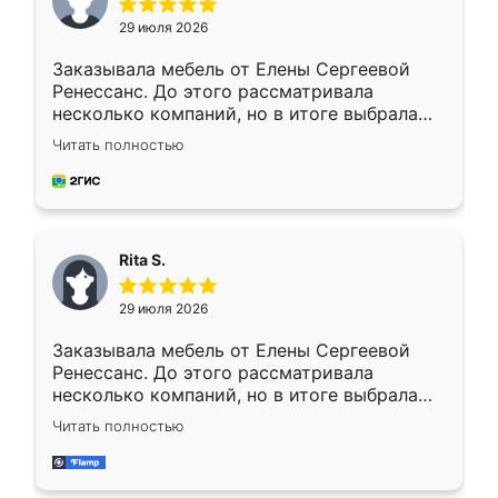
29 июля 2026
Заказывала мебель от Елены Сергеевой
Ренессанс. До этого рассматривала
несколько компаний, но в итоге выбрала
эту. Сначала обговорили условия, потом
Читать полностью
приехал замерщик, всё спокойно объяснил
и снял размеры. Изготовили в срок, с
доставкой тоже никаких проблем не
возникло. Сборку выполнили аккуратно,
мебель сразу встала на свое место без
Rita S.
каких-либо доработок. Качеством осталась
довольна, все выглядит так, как и ожидала.
29 июля 2026
Заказывала мебель от Елены Сергеевой
Ренессанс. До этого рассматривала
несколько компаний, но в итоге выбрала
эту. Сначала обговорили условия, потом
Читать полностью
приехал замерщик, всё спокойно объяснил
и снял размеры. Изготовили в срок, с
доставкой тоже никаких проблем не