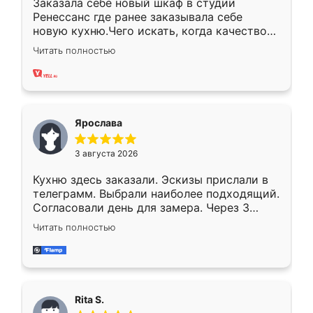
Заказала себе новый шкаф в студии
Ренессанс где ранее заказывала себе
новую кухню.Чего искать, когда качеством
вполне довольна. Служит кухня уже почти
Читать полностью
два года, нареканий нет.
Ярослава
3 августа 2026
Кухню здесь заказали. Эскизы прислали в
телеграмм. Выбрали наиболее подходящий.
Согласовали день для замера. Через 3
недели кухня была уже готова. Остались
Читать полностью
довольны работой. Спасибо Ренессанс
мебель за качественную работу!
Rita S.