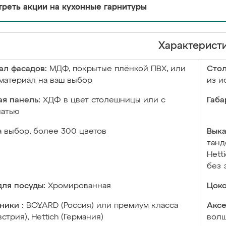
реть акции на кухонные гарнитуры
Характерист
ал фасадов:
МДФ, покрытые плёнкой ПВХ, или
Сто
материал на ваш выбор
из и
я панель:
ХДФ в цвет столешницы или с
Габа
чатью
а выбор, более 300 цветов
Выка
танд
Hett
без 
ля посуды:
Хромированная
Цоко
ники :
BOYARD (Россия) или премиум класса
Аксе
встрия), Hettich (Германия)
волш