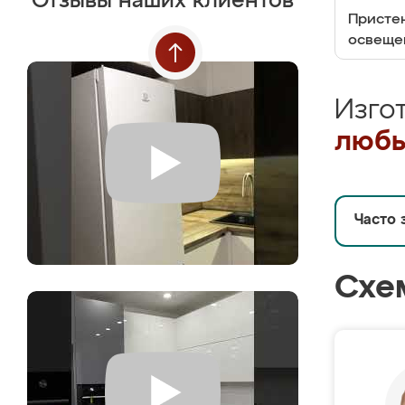
Отзывы наших клиентов
Пристен
освеще
Изго
любы
Часто 
Схе