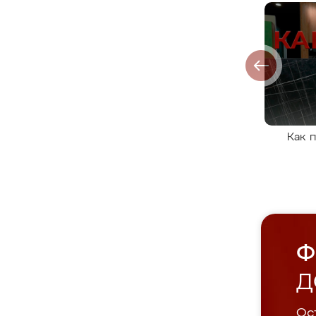
Как 
Ф
Д
Ост