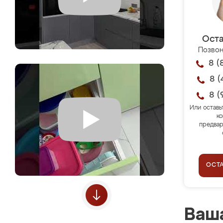
Оста
Позвон
8 (
8 (
8 (
Или оставь
ко
предвар
ОСТ
Ваша