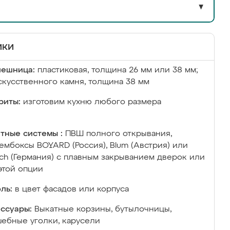
▼
ики
лешница:
пластиковая, толщина 26 мм или 38 мм;
скусственного камня, толщина 38 мм
риты:
изготовим кухню любого размера
тные системы :
ПВШ полного открывания,
ембоксы BOYARD (Россия), Blum (Австрия) или
ich (Германия) с плавным закрыванием дверок или
этой опции
ль:
в цвет фасадов или корпуса
ссуары:
Выкатные корзины, бутылочницы,
ебные уголки, карусели