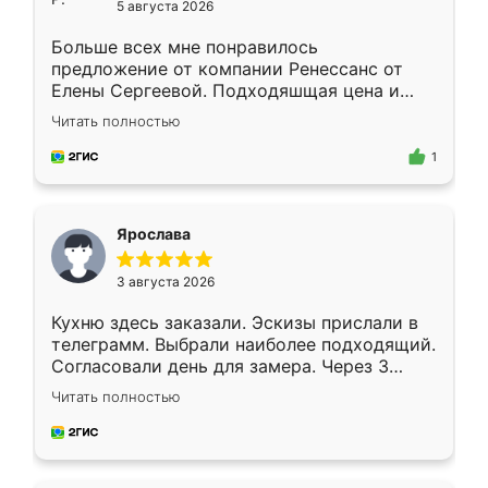
5 августа 2026
Больше всех мне понравилось
предложение от компании Ренессанс от
Елены Сергеевой. Подходяшщая цена и
короткие сроки изготовления. Приехавший
Читать полностью
для замера сотрудник Владислав
предложил по моему эскизу самый
1
подходящий вариант шкафа. Немного его
видоизменил, получилось даже лучше, чем
я хотела.
Ярослава
3 августа 2026
Кухню здесь заказали. Эскизы прислали в
телеграмм. Выбрали наиболее подходящий.
Согласовали день для замера. Через 3
недели кухня была уже готова. Остались
Читать полностью
довольны работой. Спасибо Ренессанс
мебель за качественную работу!