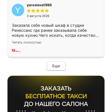
yaroslava1986
3 августа 2026
Заказала себе новый шкаф в студии
Ренессанс где ранее заказывала себе
новую кухню.Чего искать, когда качеством
вполне довольна. Служит кухня уже почти
Читать полностью
два года, нареканий нет.
Еще
ЗАКАЗАТЬ
БЕСПЛАТНОЕ ТАКСИ
ДО НАШЕГО САЛОНА