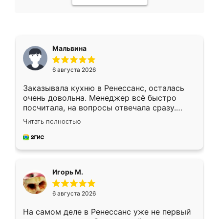
Мальвина
6 августа 2026
Заказывала кухню в Ренессанс, осталась
очень довольна. Менеджер всё быстро
посчитала, на вопросы отвечала сразу.
Замерщик приехал в субботу, подошёл к
Читать полностью
делу со всей ответственностью. Собрали
за день, ребята работали аккуратно, даже
пыли почти не было. Качество отличное,
ящики ходят плавно, ничего не скрипит.
Всё подошло как влитое.
Игорь М.
6 августа 2026
На самом деле в Ренессанс уже не первый