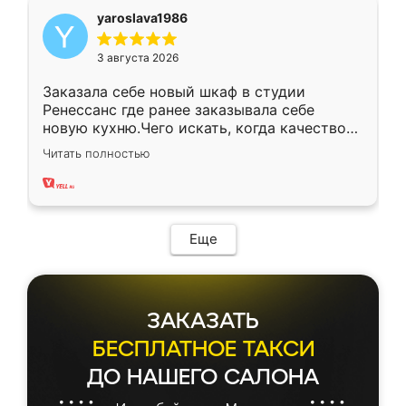
yaroslava1986
3 августа 2026
Заказала себе новый шкаф в студии
Ренессанс где ранее заказывала себе
новую кухню.Чего искать, когда качеством
вполне довольна. Служит кухня уже почти
Читать полностью
два года, нареканий нет.
Еще
ЗАКАЗАТЬ
БЕСПЛАТНОЕ ТАКСИ
ДО НАШЕГО САЛОНА