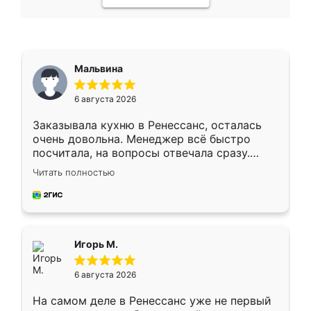
Мальвина
6 августа 2026
Заказывала кухню в Ренессанс, осталась
очень довольна. Менеджер всё быстро
посчитала, на вопросы отвечала сразу.
Замерщик приехал в субботу, подошёл к
Читать полностью
делу со всей ответственностью. Собрали
за день, ребята работали аккуратно, даже
пыли почти не было. Качество отличное,
ящики ходят плавно, ничего не скрипит.
Всё подошло как влитое.
Игорь М.
6 августа 2026
На самом деле в Ренессанс уже не первый