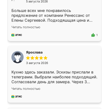
5 августа 2026
Больше всех мне понравилось
предложение от компании Ренессанс от
Елены Сергеевой. Подходяшщая цена и
короткие сроки изготовления. Приехавший
Читать полностью
для замера сотрудник Владислав
предложил по моему эскизу самый
1
подходящий вариант шкафа. Немного его
видоизменил, получилось даже лучше, чем
я хотела.
Ярослава
3 августа 2026
Кухню здесь заказали. Эскизы прислали в
телеграмм. Выбрали наиболее подходящий.
Согласовали день для замера. Через 3
недели кухня была уже готова. Остались
Читать полностью
довольны работой. Спасибо Ренессанс
мебель за качественную работу!