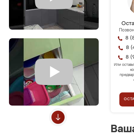
Оста
Позвон
8 (
8 (
8 (
Или оставь
ко
предвар
ОСТ
Ваша