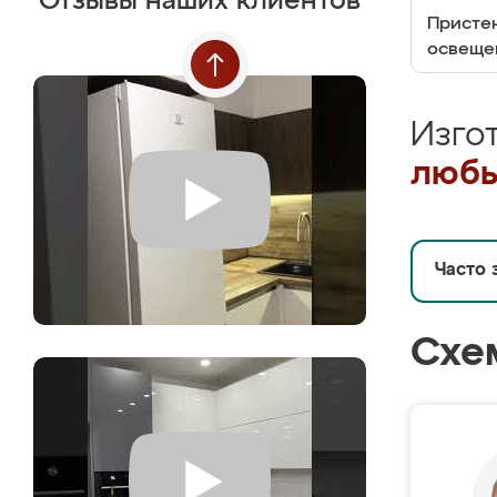
Отзывы наших клиентов
Пристен
освеще
Изго
любы
Часто 
Схе