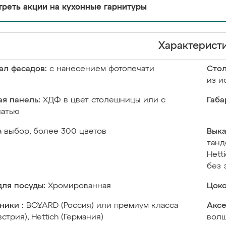
реть акции на кухонные гарнитуры
Характерист
ал фасадов:
с нанесением фотопечати
Сто
из и
я панель:
ХДФ в цвет столешницы или с
Габа
чатью
а выбор, более 300 цветов
Выка
танд
Hett
без 
ля посуды:
Хромированная
Цоко
ники :
BOYARD (Россия) или премиум класса
Аксе
встрия), Hettich (Германия)
волш