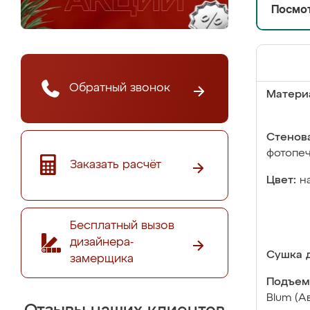
Посмот
Обратный звонок
Матери
Стенова
фотопе
Заказать расчёт
Цвет:
н
Бесплатный вызов
дизайнера-
Сушка д
замерщика
Подъем
Blum (А