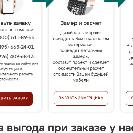
вьте заявку
Замер и расчет
ите по номерам
Дизайнер-замерщик
800) 511-89-55
приедет к Вам с каталогом
материалов,
Вы
495) 665-24-01
проведёт детальные
р
926) 409-68-13
замеры,
д
составит проект и сделает
з
те заявку на сайте для
окончательный расчёт
нсультации и
стоимости Вашей будущей
ительного расчёта
стоимости.
мебели.
ВЫЗВАТЬ ЗАМЕРЩИКА
АВИТЬ ЗАЯВКУ
 выгода при заказе у на