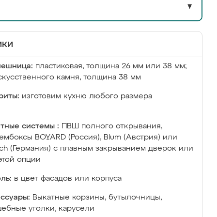
▼
ики
лешница:
пластиковая, толщина 26 мм или 38 мм;
скусственного камня, толщина 38 мм
риты:
изготовим кухню любого размера
тные системы :
ПВШ полного открывания,
ембоксы BOYARD (Россия), Blum (Австрия) или
ich (Германия) с плавным закрыванием дверок или
этой опции
ль:
в цвет фасадов или корпуса
ссуары:
Выкатные корзины, бутылочницы,
ебные уголки, карусели