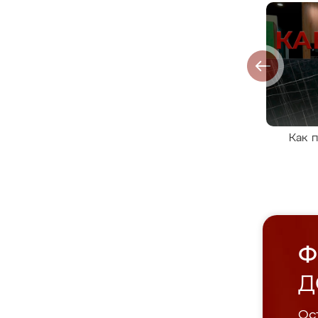
Как 
Ф
Д
Ост