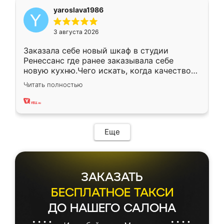
yaroslava1986
3 августа 2026
Заказала себе новый шкаф в студии
Ренессанс где ранее заказывала себе
новую кухню.Чего искать, когда качеством
вполне довольна. Служит кухня уже почти
Читать полностью
два года, нареканий нет.
Еще
ЗАКАЗАТЬ
БЕСПЛАТНОЕ ТАКСИ
ДО НАШЕГО САЛОНА