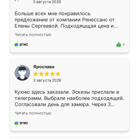
5 августа 2026
Больше всех мне понравилось
предложение от компании Ренессанс от
Елены Сергеевой. Подходяшщая цена и
короткие сроки изготовления. Приехавший
Читать полностью
для замера сотрудник Владислав
предложил по моему эскизу самый
1
подходящий вариант шкафа. Немного его
видоизменил, получилось даже лучше, чем
я хотела.
Ярослава
3 августа 2026
Кухню здесь заказали. Эскизы прислали в
телеграмм. Выбрали наиболее подходящий.
Согласовали день для замера. Через 3
недели кухня была уже готова. Остались
Читать полностью
довольны работой. Спасибо Ренессанс
мебель за качественную работу!