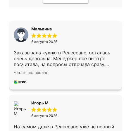
Мальвина
6 августа 2026
Заказывала кухню в Ренессанс, осталась
очень довольна. Менеджер всё быстро
посчитала, на вопросы отвечала сразу.
Замерщик приехал в субботу, подошёл к
Читать полностью
делу со всей ответственностью. Собрали
за день, ребята работали аккуратно, даже
пыли почти не было. Качество отличное,
ящики ходят плавно, ничего не скрипит.
Всё подошло как влитое.
Игорь М.
6 августа 2026
На самом деле в Ренессанс уже не первый