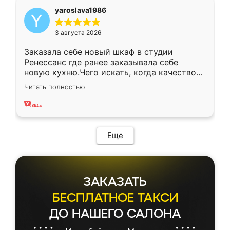
yaroslava1986
3 августа 2026
Заказала себе новый шкаф в студии
Ренессанс где ранее заказывала себе
новую кухню.Чего искать, когда качеством
вполне довольна. Служит кухня уже почти
Читать полностью
два года, нареканий нет.
Еще
ЗАКАЗАТЬ
БЕСПЛАТНОЕ ТАКСИ
ДО НАШЕГО САЛОНА