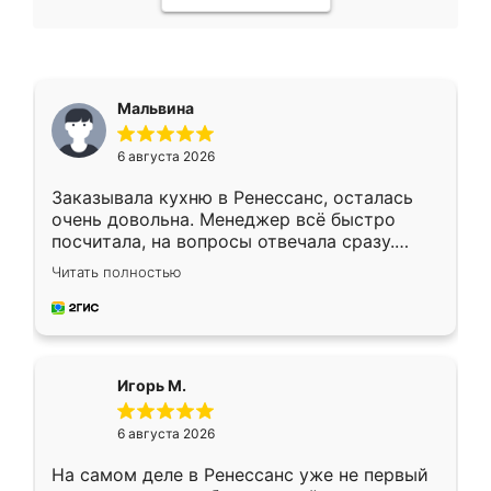
Мальвина
6 августа 2026
Заказывала кухню в Ренессанс, осталась
очень довольна. Менеджер всё быстро
посчитала, на вопросы отвечала сразу.
Замерщик приехал в субботу, подошёл к
Читать полностью
делу со всей ответственностью. Собрали
за день, ребята работали аккуратно, даже
пыли почти не было. Качество отличное,
ящики ходят плавно, ничего не скрипит.
Всё подошло как влитое.
Игорь М.
6 августа 2026
На самом деле в Ренессанс уже не первый