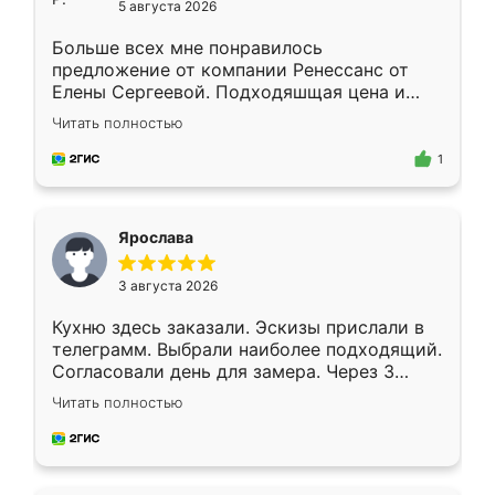
5 августа 2026
Больше всех мне понравилось
предложение от компании Ренессанс от
Елены Сергеевой. Подходяшщая цена и
короткие сроки изготовления. Приехавший
Читать полностью
для замера сотрудник Владислав
предложил по моему эскизу самый
1
подходящий вариант шкафа. Немного его
видоизменил, получилось даже лучше, чем
я хотела.
Ярослава
3 августа 2026
Кухню здесь заказали. Эскизы прислали в
телеграмм. Выбрали наиболее подходящий.
Согласовали день для замера. Через 3
недели кухня была уже готова. Остались
Читать полностью
довольны работой. Спасибо Ренессанс
мебель за качественную работу!