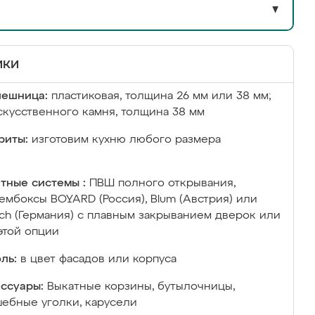
▼
ики
лешница:
пластиковая, толщина 26 мм или 38 мм;
скусственного камня, толщина 38 мм
риты:
изготовим кухню любого размера
тные системы :
ПВШ полного открывания,
ембоксы BOYARD (Россия), Blum (Австрия) или
ich (Германия) с плавным закрыванием дверок или
этой опции
ль:
в цвет фасадов или корпуса
ссуары:
Выкатные корзины, бутылочницы,
ебные уголки, карусели