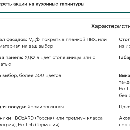
реть акции на кухонные гарнитуры
Характерист
ал фасадов:
МДФ, покрытые плёнкой ПВХ, или
Сто
материал на ваш выбор
из и
я панель:
ХДФ в цвет столешницы или с
Габа
чатью
а выбор, более 300 цветов
Выка
танд
Hett
без 
ля посуды:
Хромированная
Цоко
ники :
BOYARD (Россия) или премиум класса
Аксе
встрия), Hettich (Германия)
волш