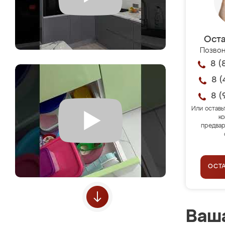
Оста
Позвон
8 (
8 (
8 (
Или оставь
ко
предвар
ОСТ
Ваша