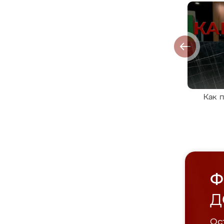
Как 
Ф
Д
Ост