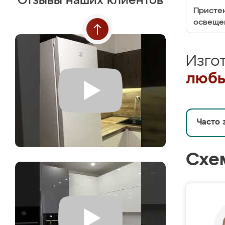
Отзывы наших клиентов
Пристен
освеще
Изго
любы
Часто 
Схе