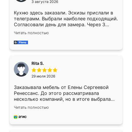
3 августа 2026
Кухню здесь заказали. Эскизы прислали в
телеграмм. Выбрали наиболее подходящий.
Согласовали день для замера. Через 3
недели кухня была уже готова. Остались
Читать полностью
довольны работой. Спасибо Ренессанс
мебель за качественную работу!
Rita S.
29 июля 2026
Заказывала мебель от Елены Сергеевой
Ренессанс. До этого рассматривала
несколько компаний, но в итоге выбрала
эту. Сначала обговорили условия, потом
Читать полностью
приехал замерщик, всё спокойно объяснил
и снял размеры. Изготовили в срок, с
доставкой тоже никаких проблем не
возникло. Сборку выполнили аккуратно,