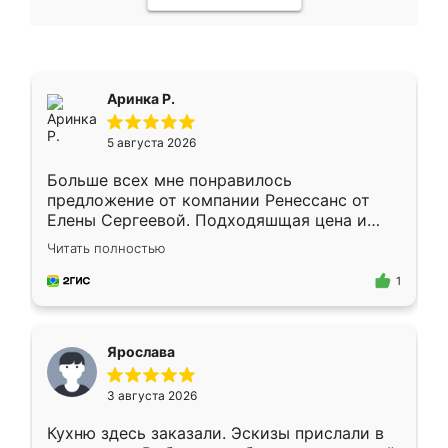
Аринка Р.
5 августа 2026
Больше всех мне понравилось
предложение от компании Ренессанс от
Елены Сергеевой. Подходяшщая цена и
короткие сроки изготовления. Приехавший
Читать полностью
для замера сотрудник Владислав
предложил по моему эскизу самый
1
подходящий вариант шкафа. Немного его
видоизменил, получилось даже лучше, чем
я хотела.
Ярослава
3 августа 2026
Кухню здесь заказали. Эскизы прислали в