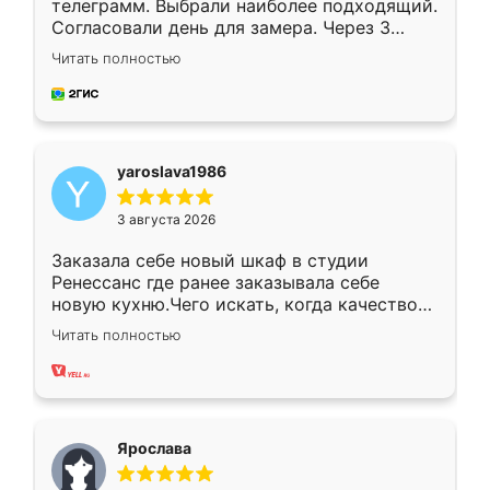
телеграмм. Выбрали наиболее подходящий.
Согласовали день для замера. Через 3
недели кухня была уже готова. Остались
Читать полностью
довольны работой. Спасибо Ренессанс
мебель за качественную работу!
yaroslava1986
3 августа 2026
Заказала себе новый шкаф в студии
Ренессанс где ранее заказывала себе
новую кухню.Чего искать, когда качеством
вполне довольна. Служит кухня уже почти
Читать полностью
два года, нареканий нет.
Ярослава