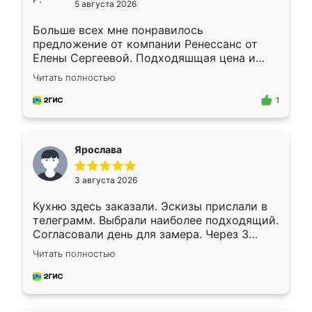
5 августа 2026
Больше всех мне понравилось
предложение от компании Ренессанс от
Елены Сергеевой. Подходяшщая цена и
короткие сроки изготовления. Приехавший
Читать полностью
для замера сотрудник Владислав
предложил по моему эскизу самый
1
подходящий вариант шкафа. Немного его
видоизменил, получилось даже лучше, чем
я хотела.
Ярослава
3 августа 2026
Кухню здесь заказали. Эскизы прислали в
телеграмм. Выбрали наиболее подходящий.
Согласовали день для замера. Через 3
недели кухня была уже готова. Остались
Читать полностью
довольны работой. Спасибо Ренессанс
мебель за качественную работу!