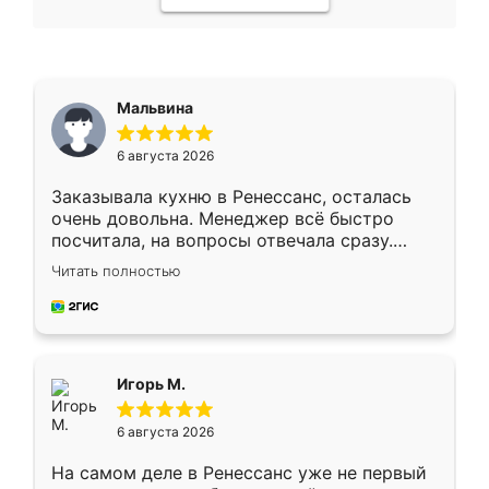
Мальвина
6 августа 2026
Заказывала кухню в Ренессанс, осталась
очень довольна. Менеджер всё быстро
посчитала, на вопросы отвечала сразу.
Замерщик приехал в субботу, подошёл к
Читать полностью
делу со всей ответственностью. Собрали
за день, ребята работали аккуратно, даже
пыли почти не было. Качество отличное,
ящики ходят плавно, ничего не скрипит.
Всё подошло как влитое.
Игорь М.
6 августа 2026
На самом деле в Ренессанс уже не первый