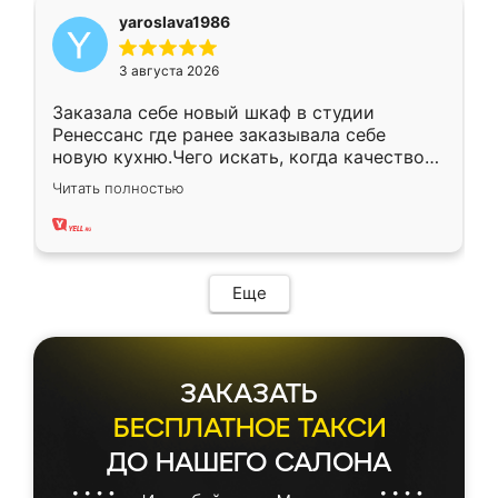
yaroslava1986
3 августа 2026
Заказала себе новый шкаф в студии
Ренессанс где ранее заказывала себе
новую кухню.Чего искать, когда качеством
вполне довольна. Служит кухня уже почти
Читать полностью
два года, нареканий нет.
Еще
ЗАКАЗАТЬ
БЕСПЛАТНОЕ ТАКСИ
ДО НАШЕГО САЛОНА