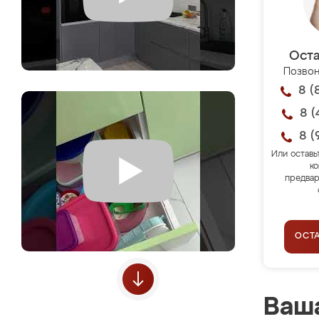
Оста
Позвон
8 (
8 (
8 (
Или оставь
ко
предвар
ОСТ
Ваша