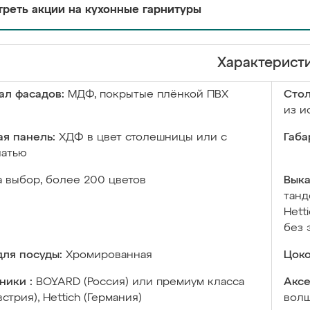
реть акции на кухонные гарнитуры
Характерист
ал фасадов:
МДФ, покрытые плёнкой ПВХ
Сто
из и
я панель:
ХДФ в цвет столешницы или с
Габа
чатью
а выбор, более 200 цветов
Выка
танд
Hett
без 
ля посуды:
Хромированная
Цоко
ники :
BOYARD (Россия) или премиум класса
Аксе
встрия), Hettich (Германия)
волш