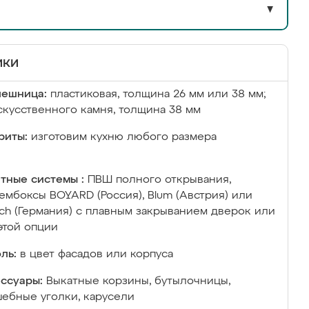
▼
ики
лешница:
пластиковая, толщина 26 мм или 38 мм;
скусственного камня, толщина 38 мм
риты:
изготовим кухню любого размера
тные системы :
ПВШ полного открывания,
ембоксы BOYARD (Россия), Blum (Австрия) или
ich (Германия) с плавным закрыванием дверок или
этой опции
ль:
в цвет фасадов или корпуса
ссуары:
Выкатные корзины, бутылочницы,
ебные уголки, карусели