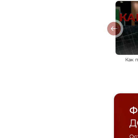
Как 
Ф
Д
Ост