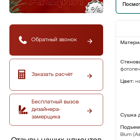
Посмот
Обратный звонок
Матери
Стенова
фотопе
Заказать расчёт
Цвет:
н
Бесплатный вызов
дизайнера-
Сушка д
замерщика
Подъем
Blum (А