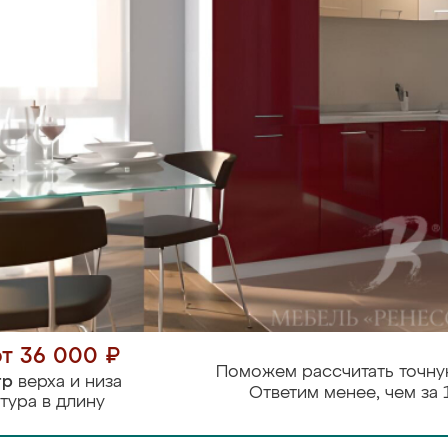
от 36 000 ₽
Поможем рассчитать точну
тр
верха и низа
Ответим менее, чем за 
тура в длину