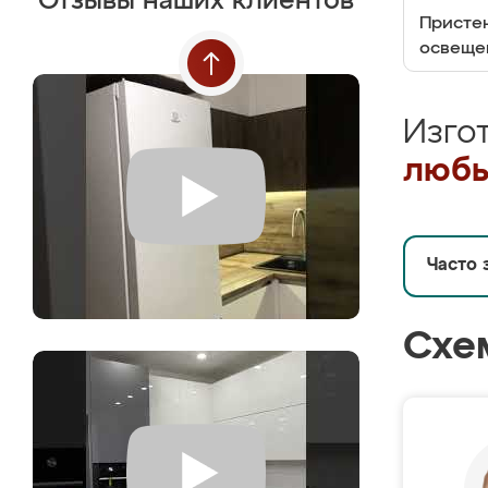
Отзывы наших клиентов
Пристен
освеще
Изго
любы
Часто 
Схе