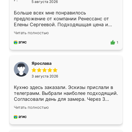
5 августа 2026
Больше всех мне понравилось
предложение от компании Ренессанс от
Елены Сергеевой. Подходяшщая цена и
короткие сроки изготовления. Приехавший
Читать полностью
для замера сотрудник Владислав
предложил по моему эскизу самый
1
подходящий вариант шкафа. Немного его
видоизменил, получилось даже лучше, чем
я хотела.
Ярослава
3 августа 2026
Кухню здесь заказали. Эскизы прислали в
телеграмм. Выбрали наиболее подходящий.
Согласовали день для замера. Через 3
недели кухня была уже готова. Остались
Читать полностью
довольны работой. Спасибо Ренессанс
мебель за качественную работу!