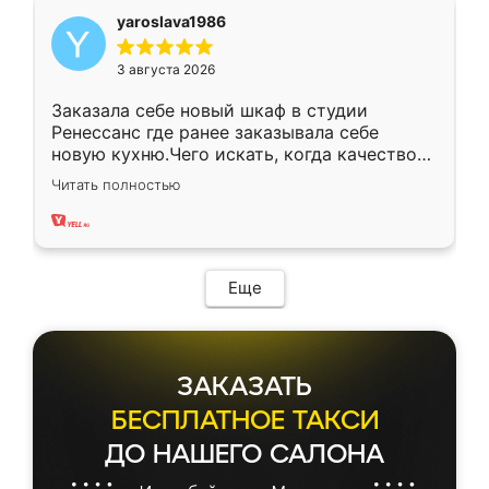
yaroslava1986
3 августа 2026
Заказала себе новый шкаф в студии
Ренессанс где ранее заказывала себе
новую кухню.Чего искать, когда качеством
вполне довольна. Служит кухня уже почти
Читать полностью
два года, нареканий нет.
Еще
ЗАКАЗАТЬ
БЕСПЛАТНОЕ ТАКСИ
ДО НАШЕГО САЛОНА