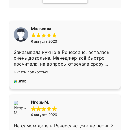
Мальвина
6 августа 2026
Заказывала кухню в Ренессанс, осталась
очень довольна. Менеджер всё быстро
посчитала, на вопросы отвечала сразу.
Замерщик приехал в субботу, подошёл к
Читать полностью
делу со всей ответственностью. Собрали
за день, ребята работали аккуратно, даже
пыли почти не было. Качество отличное,
ящики ходят плавно, ничего не скрипит.
Всё подошло как влитое.
Игорь М.
6 августа 2026
На самом деле в Ренессанс уже не первый