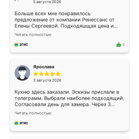
5 августа 2026
Больше всех мне понравилось
предложение от компании Ренессанс от
Елены Сергеевой. Подходяшщая цена и
короткие сроки изготовления. Приехавший
Читать полностью
для замера сотрудник Владислав
предложил по моему эскизу самый
1
подходящий вариант шкафа. Немного его
видоизменил, получилось даже лучше, чем
я хотела.
Ярослава
3 августа 2026
Кухню здесь заказали. Эскизы прислали в
телеграмм. Выбрали наиболее подходящий.
Согласовали день для замера. Через 3
недели кухня была уже готова. Остались
Читать полностью
довольны работой. Спасибо Ренессанс
мебель за качественную работу!