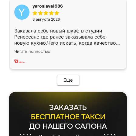
yaroslava1986
3 августа 2026
Заказала себе новый шкаф в студии
Ренессанс где ранее заказывала себе
новую кухню.Чего искать, когда качеством
вполне довольна. Служит кухня уже почти
Читать полностью
два года, нареканий нет.
Еще
ЗАКАЗАТЬ
БЕСПЛАТНОЕ ТАКСИ
ДО НАШЕГО САЛОНА