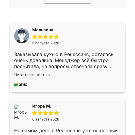
Мальвина
6 августа 2026
Заказывала кухню в Ренессанс, осталась
очень довольна. Менеджер всё быстро
посчитала, на вопросы отвечала сразу.
Замерщик приехал в субботу, подошёл к
Читать полностью
делу со всей ответственностью. Собрали
за день, ребята работали аккуратно, даже
пыли почти не было. Качество отличное,
ящики ходят плавно, ничего не скрипит.
Всё подошло как влитое.
Игорь М.
6 августа 2026
На самом деле в Ренессанс уже не первый