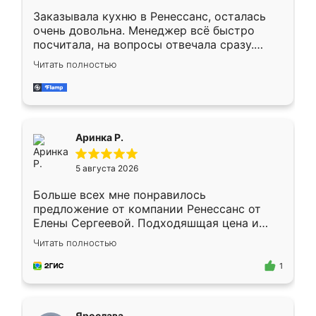
Заказывала кухню в Ренессанс, осталась
очень довольна. Менеджер всё быстро
посчитала, на вопросы отвечала сразу.
Замерщик приехал в субботу, подошёл к
Читать полностью
делу со всей ответственностью. Собрали
за день, ребята работали аккуратно, даже
пыли почти не было. Качество отличное,
ящики ходят плавно, ничего не скрипит.
Всё подошло как влитое.
Аринка Р.
5 августа 2026
Больше всех мне понравилось
предложение от компании Ренессанс от
Елены Сергеевой. Подходяшщая цена и
короткие сроки изготовления. Приехавший
Читать полностью
для замера сотрудник Владислав
предложил по моему эскизу самый
1
подходящий вариант шкафа. Немного его
видоизменил, получилось даже лучше, чем
я хотела.
Ярослава