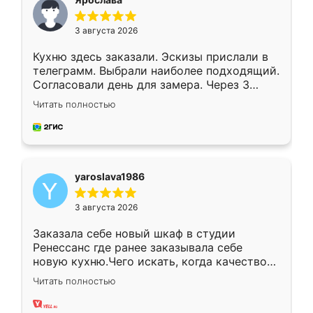
3 августа 2026
Кухню здесь заказали. Эскизы прислали в
телеграмм. Выбрали наиболее подходящий.
Согласовали день для замера. Через 3
недели кухня была уже готова. Остались
Читать полностью
довольны работой. Спасибо Ренессанс
мебель за качественную работу!
yaroslava1986
3 августа 2026
Заказала себе новый шкаф в студии
Ренессанс где ранее заказывала себе
новую кухню.Чего искать, когда качеством
вполне довольна. Служит кухня уже почти
Читать полностью
два года, нареканий нет.