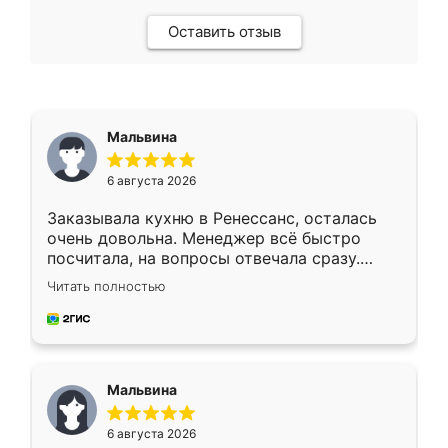
Оставить отзыв
Мальвина
6 августа 2026
Заказывала кухню в Ренессанс, осталась
очень довольна. Менеджер всё быстро
посчитала, на вопросы отвечала сразу.
Замерщик приехал в субботу, подошёл к
Читать полностью
делу со всей ответственностью. Собрали
за день, ребята работали аккуратно, даже
пыли почти не было. Качество отличное,
ящики ходят плавно, ничего не скрипит.
Всё подошло как влитое.
Мальвина
6 августа 2026