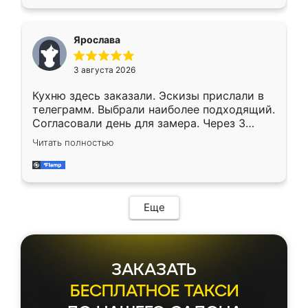
Ярослава
3 августа 2026
Кухню здесь заказали. Эскизы прислали в
телеграмм. Выбрали наиболее подходящий.
Согласовали день для замера. Через 3
недели кухня была уже готова. Остались
Читать полностью
довольны работой. Спасибо Ренессанс
мебель за качественную работу!
Еще
ЗАКАЗАТЬ
БЕСПЛАТНОЕ ТАКСИ