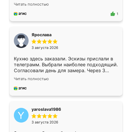
короткие сроки изготовления. Приехавший
Читать полностью
для замера сотрудник Владислав
предложил по моему эскизу самый
1
подходящий вариант шкафа. Немного его
видоизменил, получилось даже лучше, чем
я хотела.
Ярослава
3 августа 2026
Кухню здесь заказали. Эскизы прислали в
телеграмм. Выбрали наиболее подходящий.
Согласовали день для замера. Через 3
недели кухня была уже готова. Остались
Читать полностью
довольны работой. Спасибо Ренессанс
мебель за качественную работу!
yaroslava1986
3 августа 2026