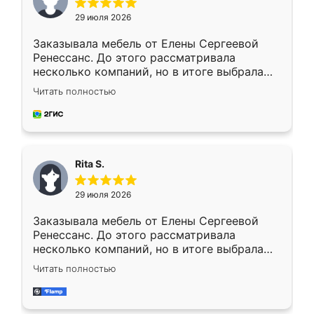
29 июля 2026
Заказывала мебель от Елены Сергеевой
Ренессанс. До этого рассматривала
несколько компаний, но в итоге выбрала
эту. Сначала обговорили условия, потом
Читать полностью
приехал замерщик, всё спокойно объяснил
и снял размеры. Изготовили в срок, с
доставкой тоже никаких проблем не
возникло. Сборку выполнили аккуратно,
мебель сразу встала на свое место без
Rita S.
каких-либо доработок. Качеством осталась
довольна, все выглядит так, как и ожидала.
29 июля 2026
Заказывала мебель от Елены Сергеевой
Ренессанс. До этого рассматривала
несколько компаний, но в итоге выбрала
эту. Сначала обговорили условия, потом
Читать полностью
приехал замерщик, всё спокойно объяснил
и снял размеры. Изготовили в срок, с
доставкой тоже никаких проблем не