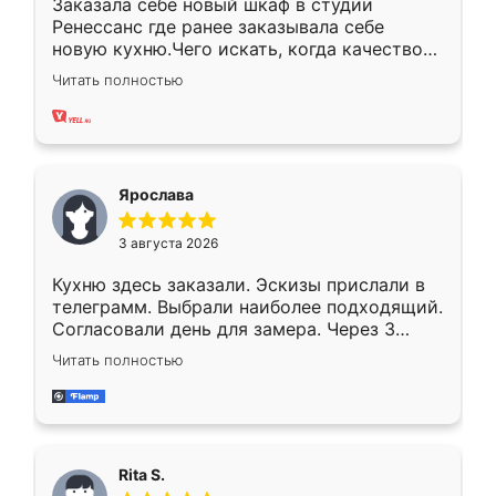
Заказала себе новый шкаф в студии
Ренессанс где ранее заказывала себе
новую кухню.Чего искать, когда качеством
вполне довольна. Служит кухня уже почти
Читать полностью
два года, нареканий нет.
Ярослава
3 августа 2026
Кухню здесь заказали. Эскизы прислали в
телеграмм. Выбрали наиболее подходящий.
Согласовали день для замера. Через 3
недели кухня была уже готова. Остались
Читать полностью
довольны работой. Спасибо Ренессанс
мебель за качественную работу!
Rita S.