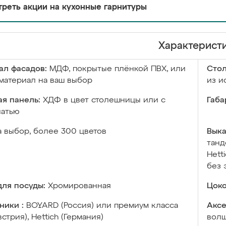
реть акции на кухонные гарнитуры
Характерист
ал фасадов:
МДФ, покрытые плёнкой ПВХ, или
Сто
материал на ваш выбор
из и
я панель:
ХДФ в цвет столешницы или с
Габа
чатью
а выбор, более 300 цветов
Выка
танд
Hett
без 
ля посуды:
Хромированная
Цоко
ники :
BOYARD (Россия) или премиум класса
Аксе
встрия), Hettich (Германия)
волш