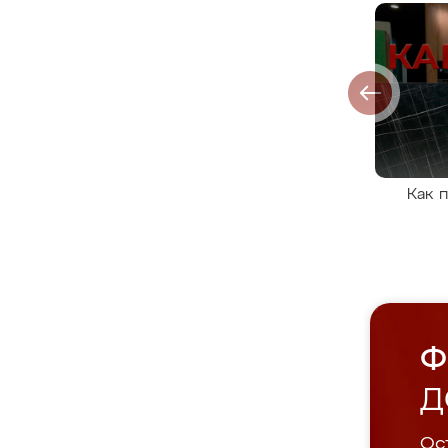
Как 
Ф
Д
Ост