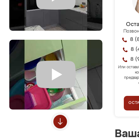
Оста
Позвон
8 (
8 (
8 (
Или оставь
ко
предвар
ОСТ
Ваша