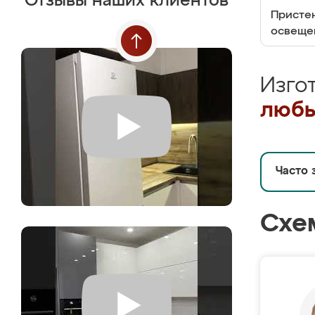
Отзывы наших клиентов
Пристен
освеще
Изго
любы
Часто 
Схе