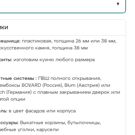
▼
ики
лешница:
пластиковая, толщина 26 мм или 38 мм;
скусственного камня, толщина 38 мм
риты:
изготовим кухню любого размера
тные системы :
ПВШ полного открывания,
ембоксы BOYARD (Россия), Blum (Австрия) или
ich (Германия) с плавным закрыванием дверок или
этой опции
ль:
в цвет фасадов или корпуса
ссуары:
Выкатные корзины, бутылочницы,
ебные уголки, карусели