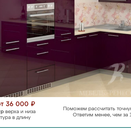
от 36 000 ₽
Поможем рассчитать точну
тр
верха и низа
Ответим менее, чем за 
тура в длину