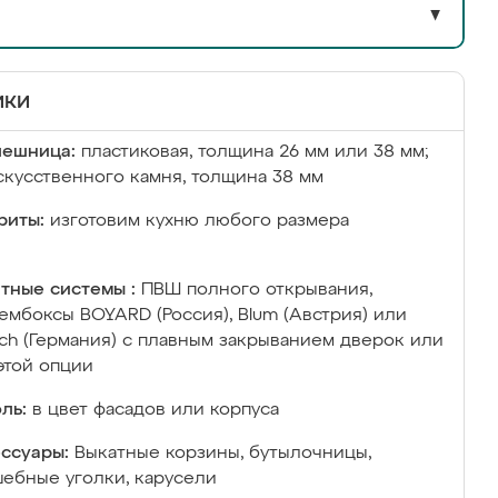
▼
ики
лешница:
пластиковая, толщина 26 мм или 38 мм;
скусственного камня, толщина 38 мм
риты:
изготовим кухню любого размера
тные системы :
ПВШ полного открывания,
ембоксы BOYARD (Россия), Blum (Австрия) или
ich (Германия) с плавным закрыванием дверок или
этой опции
ль:
в цвет фасадов или корпуса
ссуары:
Выкатные корзины, бутылочницы,
ебные уголки, карусели