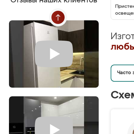
Отзывы наших клиентов
Пристен
освеще
Изго
любы
Часто 
Схе