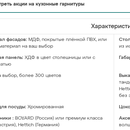
реть акции на кухонные гарнитуры
Характерист
ал фасадов:
МДФ, покрытые плёнкой ПВХ, или
Сто
материал на ваш выбор
из и
я панель:
ХДФ в цвет столешницы или с
Габа
чатью
а выбор, более 300 цветов
Выка
танд
Hett
без 
ля посуды:
Хромированная
Цоко
ники :
BOYARD (Россия) или премиум класса
Аксе
встрия), Hettich (Германия)
волш