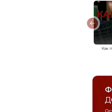
Как 
Ф
Д
Ост