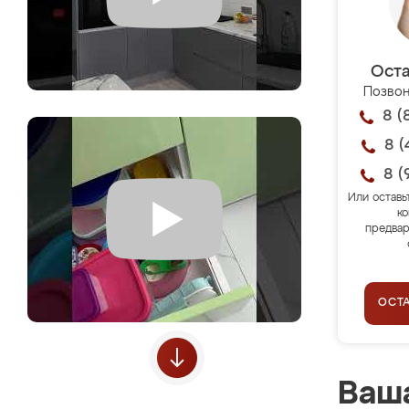
Оста
Позвон
8 (
8 (
8 (
Или оставь
ко
предвар
ОСТ
Ваша