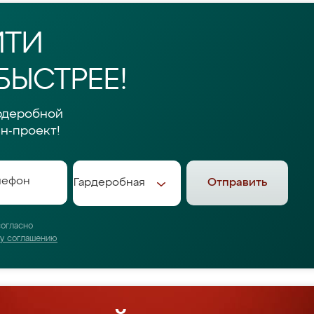
ЙТИ
БЫСТРЕЕ!
рдеробной
н-проект!
Отправить
согласно
му соглашению